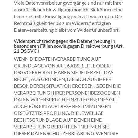
Viele Datenverarbeitungsvorgänge sind nur mit Ihrer
ausdrücklichen Einwilligung möglich. Sie können eine
bereits erteilte Einwilligung jederzeit widerrufen. Die
Rechtmäßigkeit der bis zum Widerruf erfolgten
Datenverarbeitung bleibt vom Widerruf unberührt.
Widerspruchsrecht gegen die Datenerhebung in
besonderen Fällen sowie gegen Direktwerbung (Art.
21 DSGVO)
WENN DIE DATENVERARBEITUNG AUF
GRUNDLAGE VON ART. 6 ABS. 1 LIT. E ODER F
DSGVO ERFOLGT, HABEN SIE JEDERZEIT DAS
RECHT, AUS GRÜNDEN, DIE SICH AUS IHRER
BESONDEREN SITUATION ERGEBEN, GEGEN DIE
VERARBEITUNG IHRER PERSONENBEZOGENEN
DATEN WIDERSPRUCH EINZULEGEN; DIES GILT
AUCH FÜR EIN AUF DIESE BESTIMMUNGEN
GESTÜTZTES PROFILING. DIE JEWEILIGE
RECHTSGRUNDLAGE, AUF DENEN EINE
VERARBEITUNG BERUHT, ENTNEHMEN SIE
DIESER DATENSCHUTZERKLÄRUNG. WENN SIE